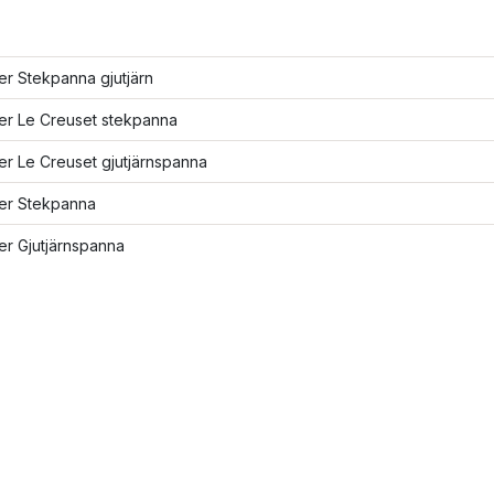
ler Stekpanna gjutjärn
ler Le Creuset stekpanna
ler Le Creuset gjutjärnspanna
ler Stekpanna
ler Gjutjärnspanna