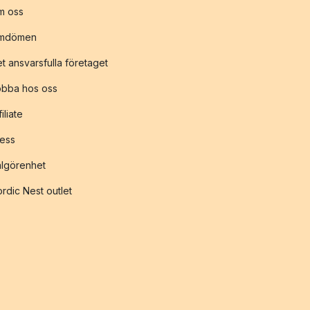
m oss
mdömen
t ansvarsfulla företaget
obba hos oss
filiate
ess
lgörenhet
rdic Nest outlet