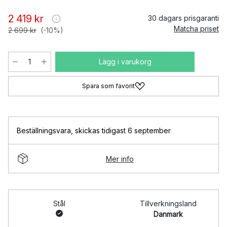
2 419 kr
30 dagars prisgaranti
Matcha priset
2 699 kr
(-10%)
Lägg i varukorg
Spara som favorit
Beställningsvara
,
skickas tidigast 6 september
Mer info
Stål
Tillverkningsland
Danmark