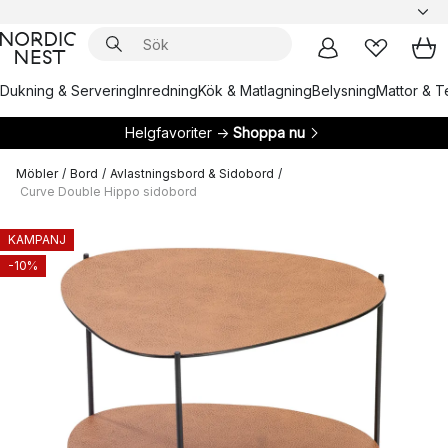
Dukning & Servering
Inredning
Kök & Matlagning
Belysning
Mattor & Te
Helgfavoriter →
Shoppa nu
Möbler
/
Bord
/
Avlastningsbord & Sidobord
/
Curve Double Hippo sidobord
KAMPANJ
-10%