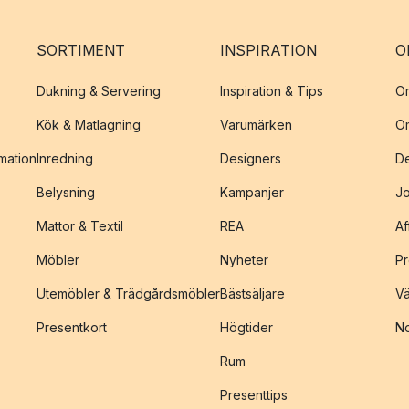
SORTIMENT
INSPIRATION
O
Dukning & Servering
Inspiration & Tips
O
Kök & Matlagning
Varumärken
O
amation
Inredning
Designers
De
Belysning
Kampanjer
J
Mattor & Textil
REA
Af
Möbler
Nyheter
Pr
Utemöbler & Trädgårdsmöbler
Bästsäljare
Vä
Presentkort
Högtider
No
Rum
Presenttips