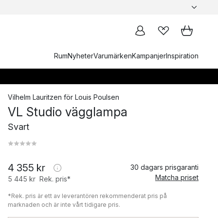
Rum
Nyheter
Varumärken
Kampanjer
Inspiration
Vilhelm Lauritzen
för
Louis Poulsen
VL Studio vägglampa
Svart
4 355 kr
30 dagars prisgaranti
Matcha priset
5 445 kr
Rek. pris*
*Rek. pris är ett av leverantören rekommenderat pris på
marknaden och är inte vårt tidigare pris.