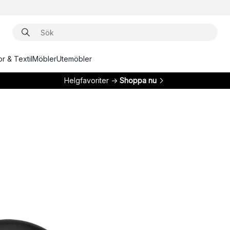
r & Textil
Möbler
Utemöbler
Helgfavoriter →
Shoppa nu