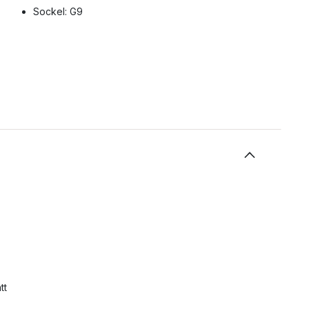
Sockel: G9
,
tt