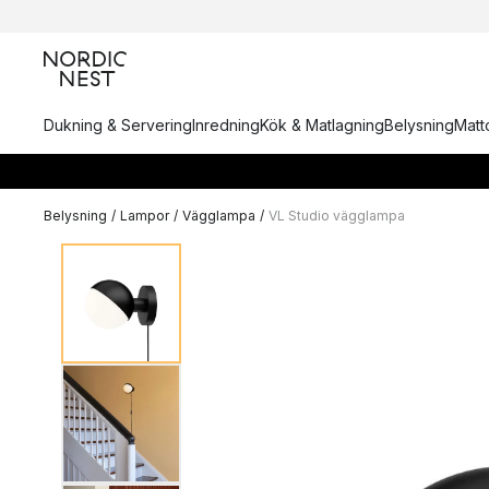
Dukning & Servering
Inredning
Kök & Matlagning
Belysning
Matto
Belysning
/
Lampor
/
Vägglampa
/
VL Studio vägglampa