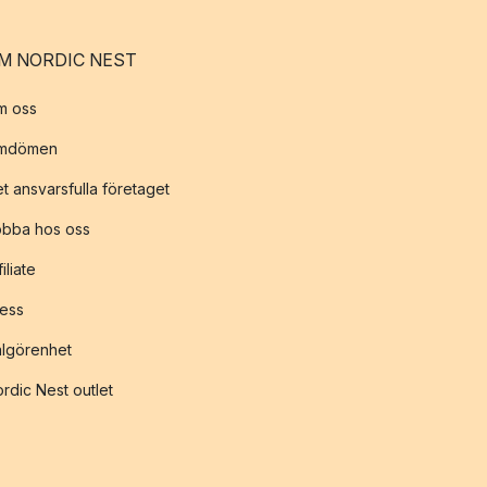
M NORDIC NEST
m oss
mdömen
t ansvarsfulla företaget
obba hos oss
filiate
ess
lgörenhet
rdic Nest outlet