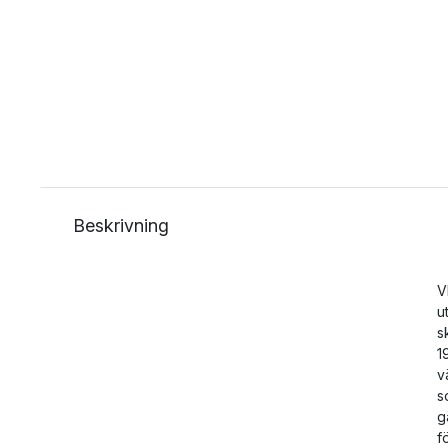
Beskrivning
V
u
s
1
v
s
g
f