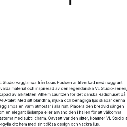
L Studio vägglampa från Louis Poulsen är tillverkad med noggrant
tvalda material och inspirerad av den legendariska VL Studio-serien
kapad av arkitekten Vilhelm Lauritzen för det danska Radiohuset på
940-talet. Med sitt bländfria, mjuka och behagliga ljus skapar denna
ägglampa en varm atmosfär i alla rum. Placera den bredvid sängen
om en elegant läslampa eller använd den i hallen för att välkomna
ästerna med subtil charm. Oavsett var den sitter, kommer VL Studio a
örgylla ditt hem med sin tidlösa design och vackra ljus.