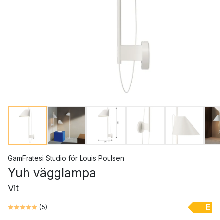
GamFratesi Studio
för
Louis Poulsen
Yuh vägglampa
Vit
E
(
5
)