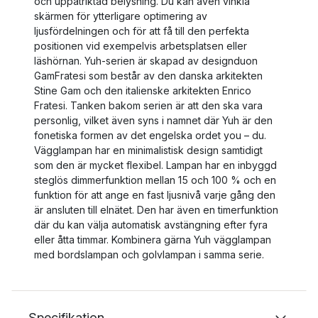
och uppåtriktad belysning. Du kan även vinkla
skärmen för ytterligare optimering av
ljusfördelningen och för att få till den perfekta
positionen vid exempelvis arbetsplatsen eller
läshörnan. Yuh-serien är skapad av designduon
GamFratesi som består av den danska arkitekten
Stine Gam och den italienske arkitekten Enrico
Fratesi. Tanken bakom serien är att den ska vara
personlig, vilket även syns i namnet där Yuh är den
fonetiska formen av det engelska ordet you – du.
Vägglampan har en minimalistisk design samtidigt
som den är mycket flexibel. Lampan har en inbyggd
steglös dimmerfunktion mellan 15 och 100 % och en
funktion för att ange en fast ljusnivå varje gång den
är ansluten till elnätet. Den har även en timerfunktion
där du kan välja automatisk avstängning efter fyra
eller åtta timmar. Kombinera gärna Yuh vägglampan
med bordslampan och golvlampan i samma serie.
Specifikation