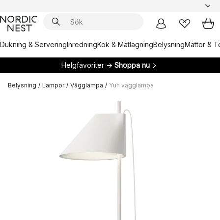
Dukning & Servering
Inredning
Kök & Matlagning
Belysning
Mattor & Te
Helgfavoriter →
Shoppa nu
Belysning
/
Lampor
/
Vägglampa
/
Yuh vägglampa