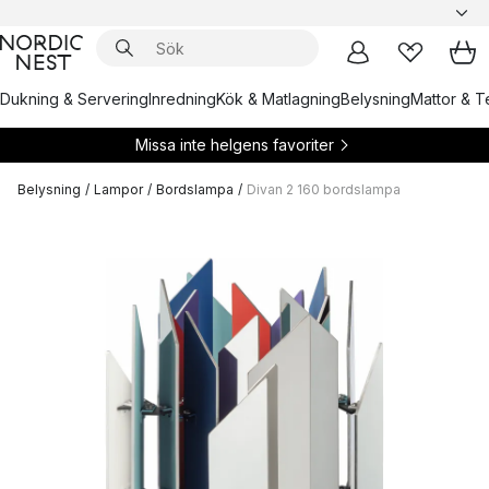
Dukning & Servering
Inredning
Kök & Matlagning
Belysning
Mattor & Te
Missa inte helgens favoriter
Belysning
/
Lampor
/
Bordslampa
/
Divan 2 160 bordslampa