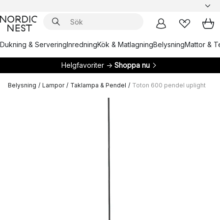
Dukning & Servering
Inredning
Kök & Matlagning
Belysning
Mattor & Te
Helgfavoriter →
Shoppa nu
Belysning
/
Lampor
/
Taklampa & Pendel
/
Toton 600 pendel uplight