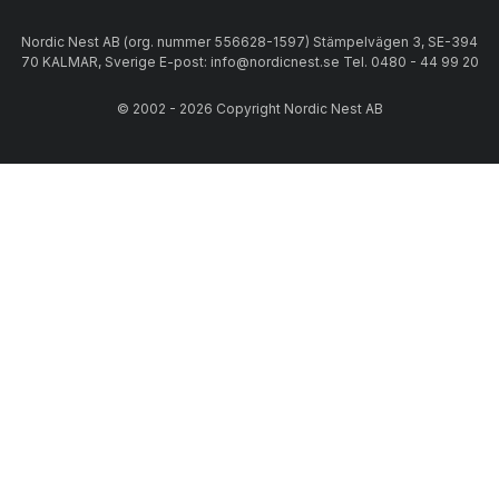
Nordic Nest AB (org. nummer 556628-1597) Stämpelvägen 3, SE-394
70 KALMAR, Sverige E-post: info@nordicnest.se Tel. 0480 - 44 99 20
© 2002 - 2026 Copyright Nordic Nest AB