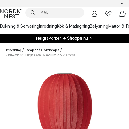
Dukning & Servering
Inredning
Kök & Matlagning
Belysning
Mattor & Te
Helgfavoriter →
Shoppa nu
Belysning
/
Lampor
/
Golvlampa
/
Knit-Wit 65 High Oval Medium golvlampa