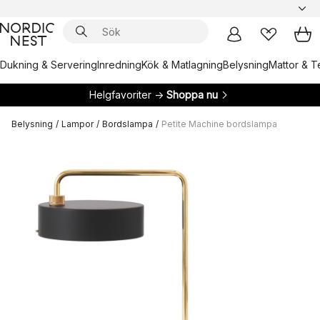
Dukning & Servering
Inredning
Kök & Matlagning
Belysning
Mattor & Te
Helgfavoriter →
Shoppa nu
Belysning
/
Lampor
/
Bordslampa
/
Petite Machine bordslampa