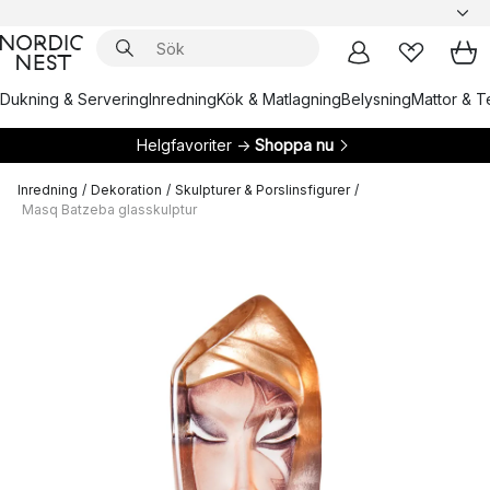
Dukning & Servering
Inredning
Kök & Matlagning
Belysning
Mattor & Te
Helgfavoriter →
Shoppa nu
Inredning
/
Dekoration
/
Skulpturer & Porslinsfigurer
/
Masq Batzeba glasskulptur