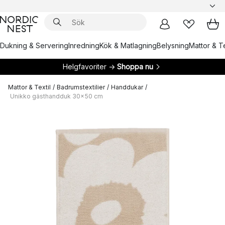
Dukning & Servering
Inredning
Kök & Matlagning
Belysning
Mattor & Te
Helgfavoriter →
Shoppa nu
Mattor & Textil
/
Badrumstextilier
/
Handdukar
/
Unikko gästhandduk 30x50 cm