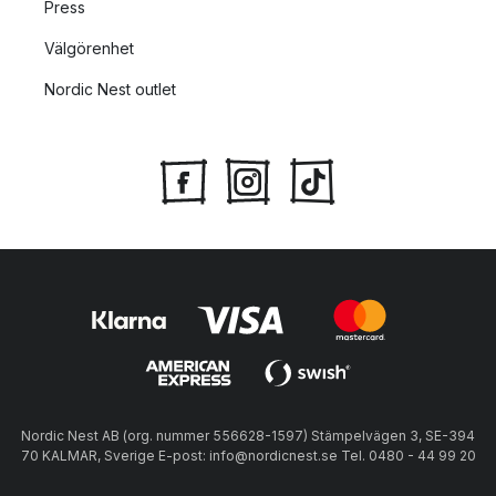
Press
Välgörenhet
Nordic Nest outlet
Nordic Nest AB (org. nummer 556628-1597) Stämpelvägen 3, SE-394
70 KALMAR, Sverige E-post: info@nordicnest.se Tel. 0480 - 44 99 20