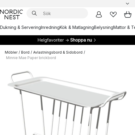
Dukning & Servering
Inredning
Kök & Matlagning
Belysning
Mattor & Te
Helgfavoriter →
Shoppa nu
Möbler
/
Bord
/
Avlastningsbord & Sidobord
/
Minnie Mae Paper brickbord