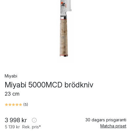
Miyabi
Miyabi 5000MCD brödkniv
23 cm
(
5
)
3 998 kr
30 dagars prisgaranti
Matcha priset
5 139 kr
Rek. pris*