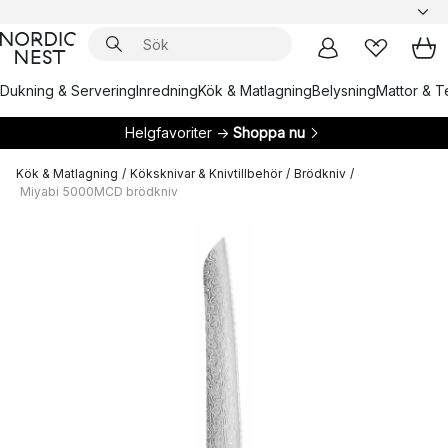
Dukning & Servering
Inredning
Kök & Matlagning
Belysning
Mattor & Te
Helgfavoriter →
Shoppa nu
Kök & Matlagning
/
Köksknivar & Knivtillbehör
/
Brödkniv
/
Miyabi 5000MCD brödkniv