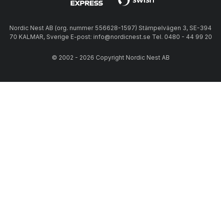
Nordic Nest AB (org. nummer 556628-1597) Stämpelvägen 3, SE-394
70 KALMAR, Sverige E-post: info@nordicnest.se Tel. 0480 - 44 99 20
© 2002 - 2026 Copyright Nordic Nest AB