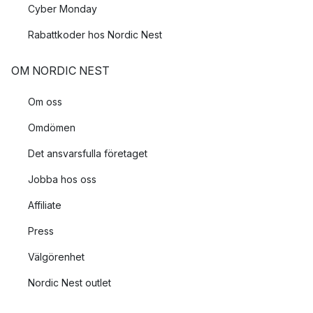
Cyber Monday
Morakniv tillverkar många olika typer av köksknivar och
tillbehör till knivarna såsom slipstål och tranchergaffel. Några
Rabattkoder hos Nordic Nest
av de köksknivar som Morakniv tillverkar är:
OM NORDIC NEST
Morakniv
kockkniv
Morakniv allkniv
Om oss
Morakniv
skalkniv
Omdömen
Morakniv
filékniv
Morakniv
brödkniv
Det ansvarsfulla företaget
Morakniv stekkniv
Jobba hos oss
I ett samarbete med väskvarumärket Sandqvist har Morakniv
Affiliate
även tagit fram bland annat:
Press
Förkläde
Välgörenhet
Knivfodral
Knivrulle
Nordic Nest outlet
Vedkorg