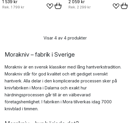
1 539 kr
2 059 kr
Rek.
1 799 kr
Rek.
2 299 kr
Visar 4 av 4 produkter
Morakniv – fabrik i Sverige
Morakniv är en svensk klassiker med lång hantverkstradition.
Morakniv står för god kvalitet och ett gediget svenskt
hantverk. Alla delar i den komplicerade processen sker på
knivfabriken i Mora i Dalarna och exakt hur
härdningsprocessen går till är en välbevarad
företagshemlighet. I fabriken i Mora tillverkas idag 7000
knivblad i timmen.
Morakniv – hur började det?