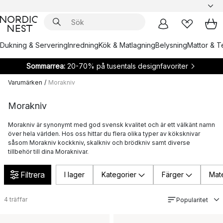
Dukning & Servering
Inredning
Kök & Matlagning
Belysning
Mattor & Te
Sommarrea:
20-70% på tusentals designfavoriter
Varumärken
/
Morakniv
Morakniv
Morakniv är synonymt med god svensk kvalitet och är ett välkänt namn
över hela världen. Hos oss hittar du flera olika typer av köksknivar
såsom Morakniv kockkniv, skalkniv och brödkniv samt diverse
tillbehör till dina Moraknivar.
Filtrera
I lager
Kategorier
Färger
Mate
4
träffar
Popularitet