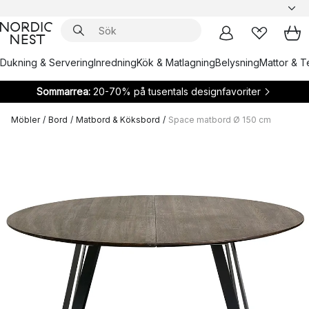
Dukning & Servering
Inredning
Kök & Matlagning
Belysning
Mattor & Te
Sommarrea:
20-70% på tusentals designfavoriter
Möbler
/
Bord
/
Matbord & Köksbord
/
Space matbord Ø 150 cm