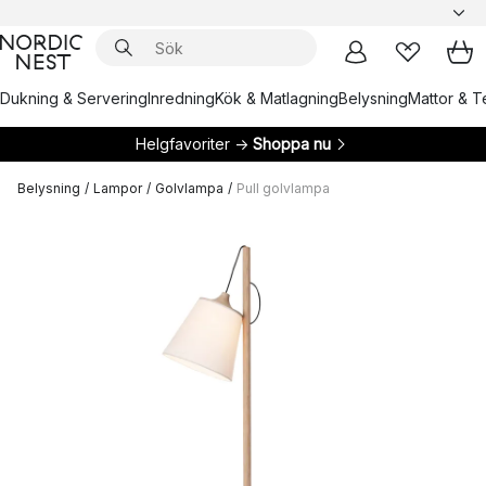
Dukning & Servering
Inredning
Kök & Matlagning
Belysning
Mattor & Te
Helgfavoriter →
Shoppa nu
Belysning
/
Lampor
/
Golvlampa
/
Pull golvlampa