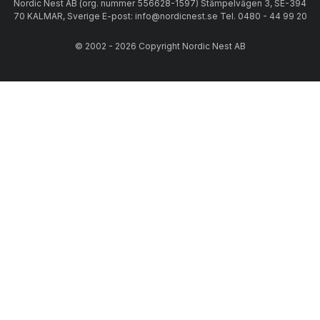
Nordic Nest AB (org. nummer 556628-1597) Stämpelvägen 3, SE-394
70 KALMAR, Sverige E-post: info@nordicnest.se Tel. 0480 - 44 99 20
© 2002 - 2026 Copyright Nordic Nest AB