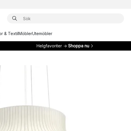
r & Textil
Möbler
Utemöbler
Helgfavoriter →
Shoppa nu