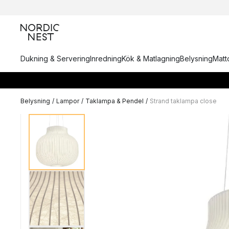
Dukning & Servering
Inredning
Kök & Matlagning
Belysning
Matto
Belysning
/
Lampor
/
Taklampa & Pendel
/
Strand taklampa close