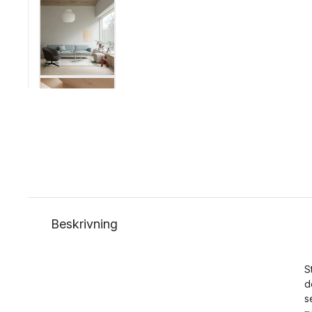
Beskrivning
S
d
s