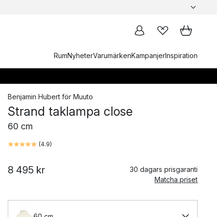
Rum
Nyheter
Varumärken
Kampanjer
Inspiration
Benjamin Hubert
för
Muuto
Strand taklampa close
60 cm
(
4.9
)
8 495 kr
30 dagars prisgaranti
Matcha priset
60 cm