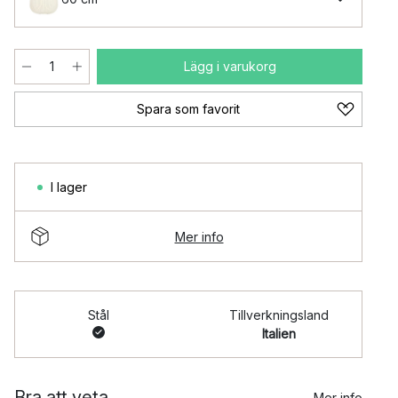
Lägg i varukorg
Spara som favorit
I lager
Mer info
Stål
Tillverkningsland
Italien
Bra att veta
Mer info