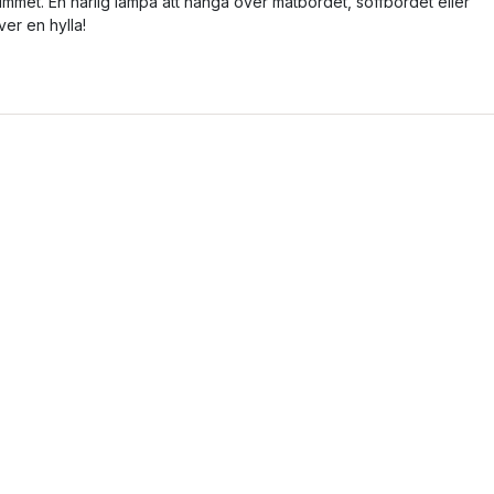
ummet. En härlig lampa att hänga över matbordet, soffbordet eller
ver en hylla!