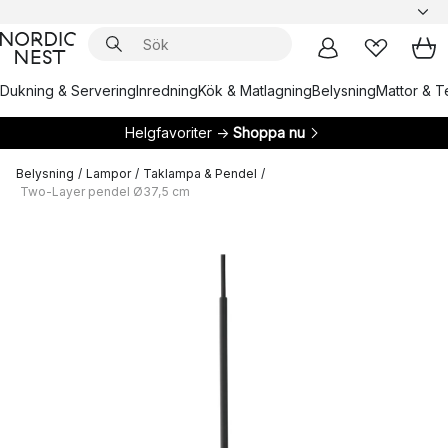
Dukning & Servering
Inredning
Kök & Matlagning
Belysning
Mattor & Te
Helgfavoriter →
Shoppa nu
Belysning
/
Lampor
/
Taklampa & Pendel
/
Two-Layer pendel Ø37,5 cm