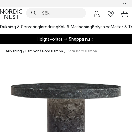
Dukning & Servering
Inredning
Kök & Matlagning
Belysning
Mattor & Te
Helgfavoriter →
Shoppa nu
Belysning
/
Lampor
/
Bordslampa
/
Core bordslampa