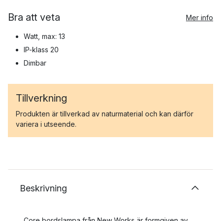
Bra att veta
Mer info
Watt, max: 13
IP-klass 20
Dimbar
Tillverkning
Produkten är tillverkad av naturmaterial och kan därför
variera i utseende.
Beskrivning
Core bordslampa från New Works är formgiven av