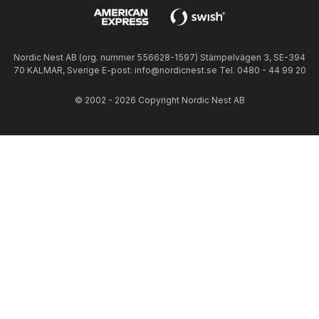
Nordic Nest AB (org. nummer 556628-1597) Stämpelvägen 3, SE-394
70 KALMAR, Sverige E-post: info@nordicnest.se Tel. 0480 - 44 99 20
© 2002 - 2026 Copyright Nordic Nest AB