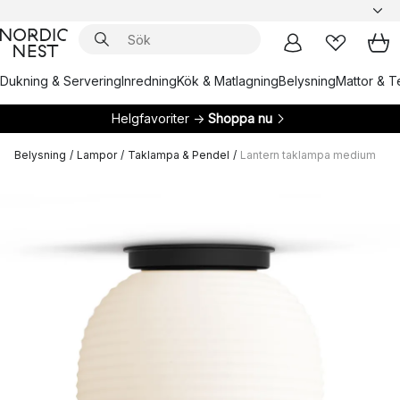
Dukning & Servering
Inredning
Kök & Matlagning
Belysning
Mattor & Te
Helgfavoriter →
Shoppa nu
Belysning
/
Lampor
/
Taklampa & Pendel
/
Lantern taklampa medium