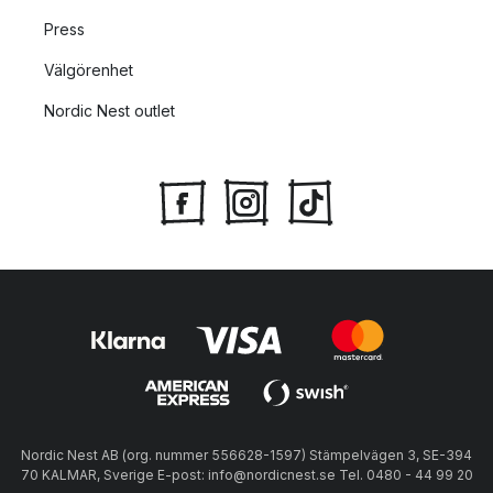
Press
Välgörenhet
Nordic Nest outlet
Nordic Nest AB (org. nummer 556628-1597) Stämpelvägen 3, SE-394
70 KALMAR, Sverige E-post: info@nordicnest.se Tel. 0480 - 44 99 20