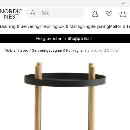
Dukning & Servering
Inredning
Kök & Matlagning
Belysning
Mattor & Te
Helgfavoriter →
Shoppa nu
Möbler
/
Bord
/
Serveringsvagnar & Rullvagnar
/
Block bord Ø45 cm