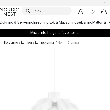
Dukning & Servering
Inredning
Kök & Matlagning
Belysning
Mattor & Te
Missa inte helgens favoriter
Belysning
/
Lampor
/
Lampskärmar
/
Norm 12 lampa