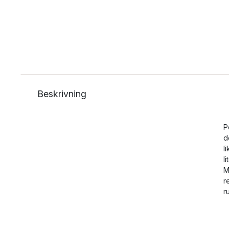
Beskrivning
P
d
l
l
M
r
r