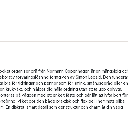
ocket organizer grå från Normann Copenhagen är en mångsidig oc
ekorativ förvaringslösning formgiven av Simon Legald. Den fungera
ika bra för tidningar och pennor som för smink, småhusgeråd eller en
iten krukväxt, och hjälper dig hålla ordning utan att ta upp golvyta.
onteras på väggen med ett enkelt fäste och går lätt att lyfta bort för
engöring, vilket gör den både praktisk och flexibel i hemmets olika
um. En diskret, smart detalj som ger struktur och charm åt din vägg.