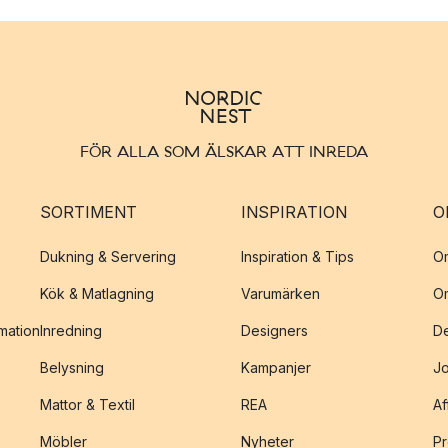
FÖR ALLA SOM ÄLSKAR ATT INREDA
SORTIMENT
INSPIRATION
O
Dukning & Servering
Inspiration & Tips
O
Kök & Matlagning
Varumärken
O
amation
Inredning
Designers
De
Belysning
Kampanjer
J
Mattor & Textil
REA
Af
Möbler
Nyheter
Pr