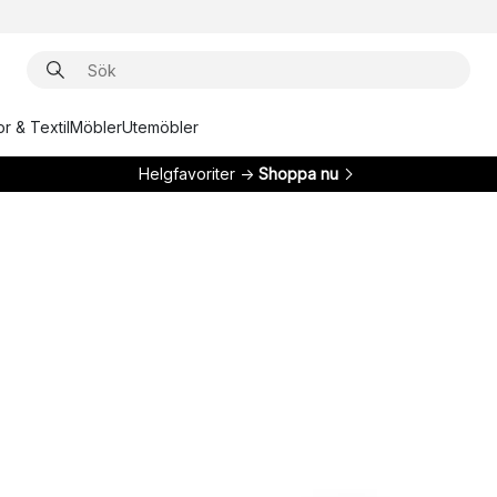
r & Textil
Möbler
Utemöbler
Helgfavoriter →
Shoppa nu