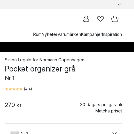
Rum
Nyheter
Varumärken
Kampanjer
Inspiration
Simon Legald
för
Normann Copenhagen
Pocket organizer grå
Nr 1
(
4.4
)
270 kr
30 dagars prisgaranti
Matcha priset
Nr 1