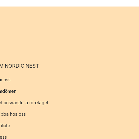
M NORDIC NEST
m oss
mdömen
t ansvarsfulla företaget
obba hos oss
filiate
ess