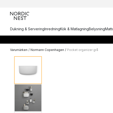
Dukning & Servering
Inredning
Kök & Matlagning
Belysning
Matto
Varumärken
/
Normann Copenhagen
/
Pocket organizer grå