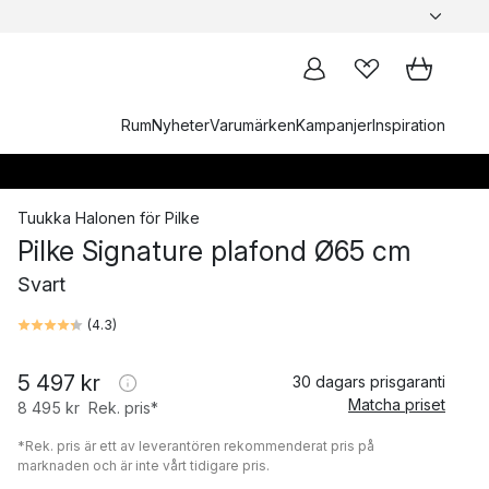
Rum
Nyheter
Varumärken
Kampanjer
Inspiration
Tuukka Halonen
för
Pilke
Pilke Signature plafond Ø65 cm
Svart
(
4.3
)
5 497 kr
30 dagars prisgaranti
Matcha priset
8 495 kr
Rek. pris*
*Rek. pris är ett av leverantören rekommenderat pris på
marknaden och är inte vårt tidigare pris.