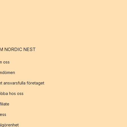
M NORDIC NEST
m oss
mdömen
t ansvarsfulla företaget
obba hos oss
filiate
ess
lgörenhet