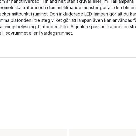
om är handtillverkad i Finland helt utan skruvar eller lim. Taklampans
eometriska träform och diamant-liknande mönster gör att den blir en
acker mittpunkt i rummet. Den inkluderade LED-lampan gör att du ka
imma plafonden i tre steg vilket gör att lampan även kan användas f
tämningsbelysning. Plafonden Pilke Signature passar lika bra i en sto
all, sovrummet eller i vardagsrummet.