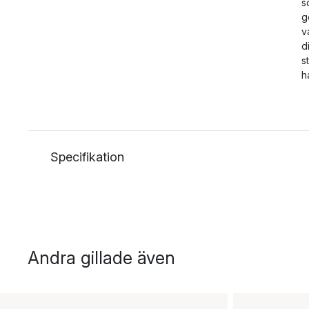
s
g
v
d
s
h
Specifikation
Andra gillade även