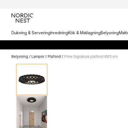
Dukning & Servering
Inredning
Kök & Matlagning
Belysning
Matto
Belysning
/
Lampor
/
Plafond
/
Pilke Signature plafond Ø65 cm