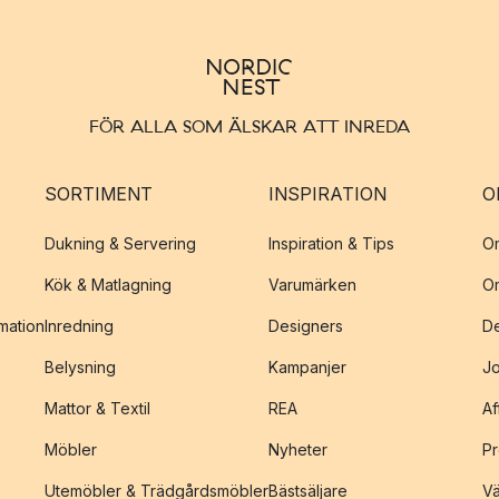
FÖR ALLA SOM ÄLSKAR ATT INREDA
SORTIMENT
INSPIRATION
O
Dukning & Servering
Inspiration & Tips
O
Kök & Matlagning
Varumärken
O
amation
Inredning
Designers
De
Belysning
Kampanjer
J
Mattor & Textil
REA
Af
Möbler
Nyheter
Pr
Utemöbler & Trädgårdsmöbler
Bästsäljare
Vä