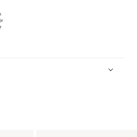
n
ör
r