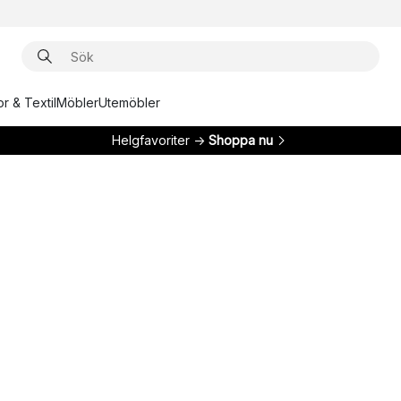
r & Textil
Möbler
Utemöbler
Helgfavoriter →
Shoppa nu