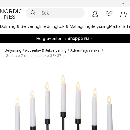
Dukning & Servering
Inredning
Kök & Matlagning
Belysning
Mattor & Te
Helgfavoriter →
Shoppa nu
Belysning
/
Advents- & Julbelysning
/
Adventsljusstakar
/
Gustavo 7 metalljusstake 37x37 cm