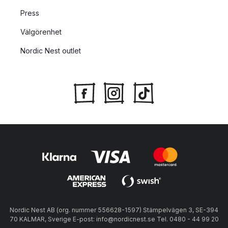
Press
Välgörenhet
Nordic Nest outlet
Nordic Nest AB (org. nummer 556628-1597) Stämpelvägen 3, SE-394
70 KALMAR, Sverige E-post: info@nordicnest.se Tel. 0480 - 44 99 20