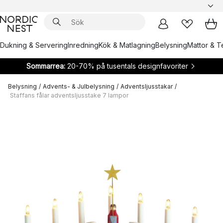
Dukning & Servering
Inredning
Kök & Matlagning
Belysning
Mattor & Te
Sommarrea:
20-70% på tusentals designfavoriter
Belysning
/
Advents- & Julbelysning
/
Adventsljusstakar
/
Staffans fålar adventsljusstake 7 lampor