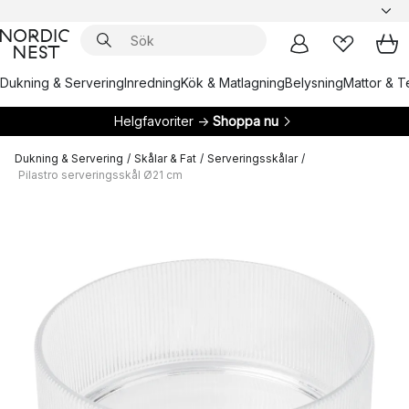
Dukning & Servering
Inredning
Kök & Matlagning
Belysning
Mattor & Te
Helgfavoriter →
Shoppa nu
Dukning & Servering
/
Skålar & Fat
/
Serveringsskålar
/
Pilastro serveringsskål Ø21 cm