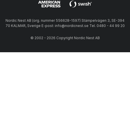
Nordic Nest AB (org. nummer 556628-1597) Stämpelvägen 3, SE-394
70 KALMAR, Sverige E-post: info@nordicnest.se Tel. 0480 - 44 99 20
© 2002 - 2026 Copyright Nordic Nest AB