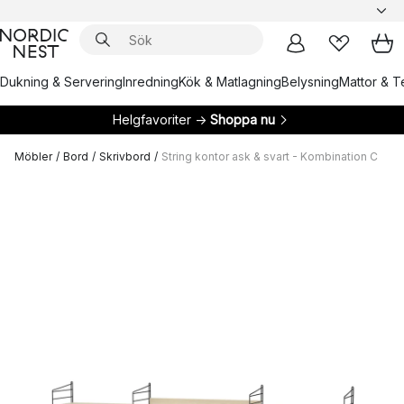
Dukning & Servering
Inredning
Kök & Matlagning
Belysning
Mattor & Te
Helgfavoriter →
Shoppa nu
Möbler
/
Bord
/
Skrivbord
/
String kontor ask & svart - Kombination C