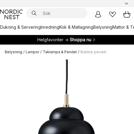
Dukning & Servering
Inredning
Kök & Matlagning
Belysning
Mattor & Te
Helgfavoriter →
Shoppa nu
Belysning
/
Lampor
/
Taklampa & Pendel
/
Bubble pendel