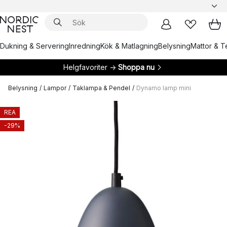
Dukning & Servering
Inredning
Kök & Matlagning
Belysning
Mattor & Te
Helgfavoriter →
Shoppa nu
Belysning
/
Lampor
/
Taklampa & Pendel
/
Dynamo lamp mini
REA
-29%