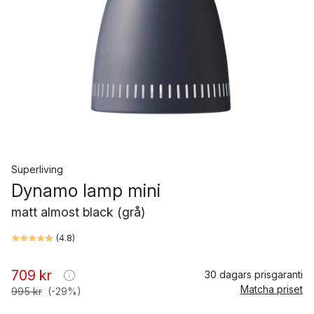
Superliving
Dynamo lamp mini
matt almost black (grå)
(
4.8
)
709 kr
30 dagars prisgaranti
Matcha priset
995 kr
(-29%)