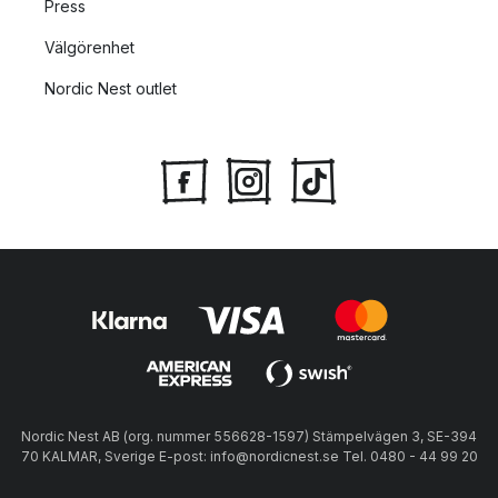
Press
Välgörenhet
Nordic Nest outlet
Nordic Nest AB (org. nummer 556628-1597) Stämpelvägen 3, SE-394
70 KALMAR, Sverige E-post: info@nordicnest.se Tel. 0480 - 44 99 20