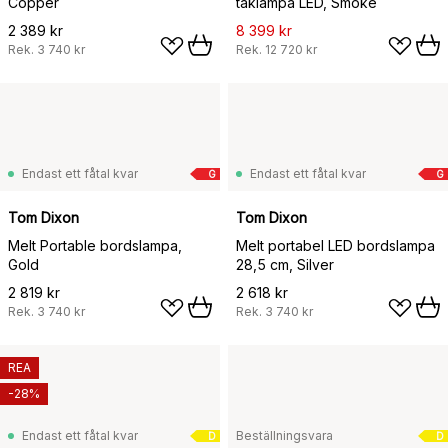
Copper
taklampa LED, Smoke
2 389 kr
8 399 kr
Rek.
3 740 kr
Rek.
12 720 kr
Endast ett fåtal kvar
Endast ett fåtal kvar
G
G
Tom Dixon
Tom Dixon
Melt Portable bordslampa,
Melt portabel LED bordslampa
Gold
28,5 cm, Silver
2 819 kr
2 618 kr
Rek.
3 740 kr
Rek.
3 740 kr
REA
-28%
Endast ett fåtal kvar
Beställningsvara
D
D