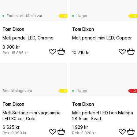
Endast ett fåtal kvar
I lager
D
D
Tom Dixon
Tom Dixon
Melt pendel LED, Chrome
Melt pendel mini LED, Copper
8 900 kr
10 710 kr
Rek.
15 885 kr
Beställningsvara
I lager
D
G
Tom Dixon
Tom Dixon
Melt Surface mini vägglampa
Melt portabel LED bordslampa
LED 30 cm, Gold
28,5 cm, Svart
6 625 kr
1 929 kr
Rek.
9 990 kr
Rek.
3 020 kr