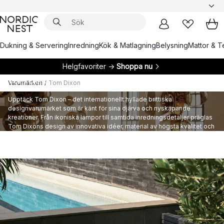
Dukning & Servering
Inredning
Kök & Matlagning
Belysning
Mattor & Te
Helgfavoriter →
Shoppa nu
Tom Dixon
Varumärken
/
Tom Dixon
Upptäck Tom Dixon – det internationellt hyllade brittiska
designvarumärket som är känt för sina djärva och nyskapande
kreationer. Från ikoniska lampor till samtida inredningsdetaljer präglas
Tom Dixons design av innovativa idéer, material av högsta kvalitet och
enastående hantverksskicklighet. Utforska vårt noggrant utvalda
sortiment av Tom Dixons unika designobjekt.