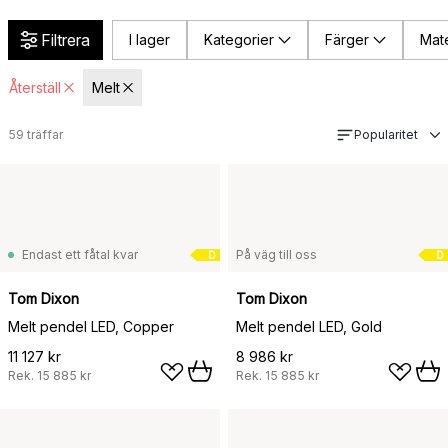
Filtrera
I lager
Kategorier
Färger
Mate
Återställ
Melt
59
träffar
Popularitet
Endast ett fåtal kvar
På väg till oss
D
D
Tom Dixon
Tom Dixon
Melt pendel LED, Copper
Melt pendel LED, Gold
11 127 kr
8 986 kr
Rek.
15 885 kr
Rek.
15 885 kr