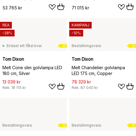
53 765 kr
71 015 kr
REA
KAMPANJ
-28%
-10%
Endast ett fåtal kvar
Beställningsvara
D
D
Tom Dixon
Tom Dixon
Melt Cone slim golvlampa LED
Melt Chandelier golvlampa
180 cm, Silver
LED 175 cm, Copper
13 039 kr
78 329 kr
Rek.
18 115 kr
Rek.
87 040 kr
Beställningsvara
Beställningsvara
D
D