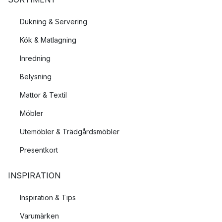
han tagit med sig sedan starten av sitt varumärke år 2002.
Dukning & Servering
Kök & Matlagning
Inredning
Belysning
Mattor & Textil
Möbler
Utemöbler & Trädgårdsmöbler
Presentkort
INSPIRATION
Inspiration & Tips
Varumärken