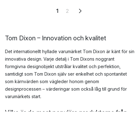
1
2
Tom Dixon – Innovation och kvalitet
Det internationellt hyllade varumärket Tom Dixon är känt för sin
innovativa design. Varje detalj i Tom Dixons noggrant
formgivna designobjekt utstrålar kvalitet och perfektion,
samtidigt som Tom Dixon själv ser enkelhet och spontanitet
som kärnvärden som vägleder honom genom
designprocessen – värderingar som också låg till grund för
varumärkets start.
Vilka är de mest populära produkterna från
Tom Dixon?
Tom Dixon är känt för sin särpräglade design som tydligt