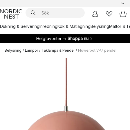
Dukning & Servering
Inredning
Kök & Matlagning
Belysning
Mattor & Te
Helgfavoriter →
Shoppa nu
Belysning
/
Lampor
/
Taklampa & Pendel
/
Flowerpot VP7 pendel