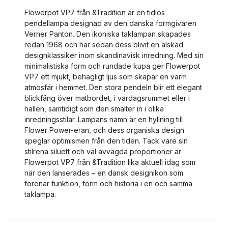
Flowerpot VP7 från &Tradition är en tidlös
pendellampa designad av den danska formgivaren
Verner Panton. Den ikoniska taklampan skapades
redan 1968 och har sedan dess blivit en älskad
designklassiker inom skandinavisk inredning. Med sin
minimalistiska form och rundade kupa ger Flowerpot
VP7 ett mjukt, behagligt ljus som skapar en varm
atmosfär i hemmet. Den stora pendeln blir ett elegant
blickfång över matbordet, i vardagsrummet eller i
hallen, samtidigt som den smälter in i olika
inredningsstilar. Lampans namn är en hyllning till
Flower Power-eran, och dess organiska design
speglar optimismen från den tiden. Tack vare sin
stilrena siluett och väl avvägda proportioner är
Flowerpot VP7 från &Tradition lika aktuell idag som
när den lanserades – en dansk designikon som
förenar funktion, form och historia i en och samma
taklampa.