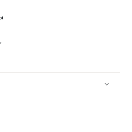
ot
.
r