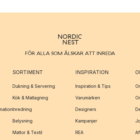
FÖR ALLA SOM ÄLSKAR ATT INREDA
SORTIMENT
INSPIRATION
O
Dukning & Servering
Inspiration & Tips
O
Kök & Matlagning
Varumärken
O
amation
Inredning
Designers
De
Belysning
Kampanjer
J
Mattor & Textil
REA
Af