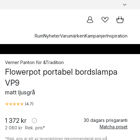
Rum
Nyheter
Varumärken
Kampanjer
Inspiration
Verner Panton
för
&Tradition
Flowerpot portabel bordslampa
VP9
matt ljusgrå
(
4.7
)
1 372 kr
30 dagars prisgaranti
Matcha priset
2 080 kr
Rek. pris*
*Rek. pris är ett av leverantören rekommenderat pris på