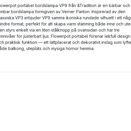
lowerpot portabel bordslampa VP9 från &Tradition är en bärbar och
imbar bordslampa formgiven av Verner Panton. Inspirerad av den
lassiska VP3 erbjuder VP9 samma ikoniska rundade silhuett i ett någ
indre format, perfekt för att skapa varm stämning både inne och ute
en styrs enkelt via en liten stålknopp på ovansidan och har tre
imnivåer för justerbart ljus. Flowerpot portabel förenar lekfull design
ch praktisk funktion — ett lättplacerat och dekorativt inslag som lyfte
åde balkong, uteplats och mysiga hörnor hemma.