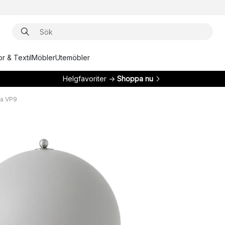
r & Textil
Möbler
Utemöbler
Helgfavoriter →
Shoppa nu
pa VP9