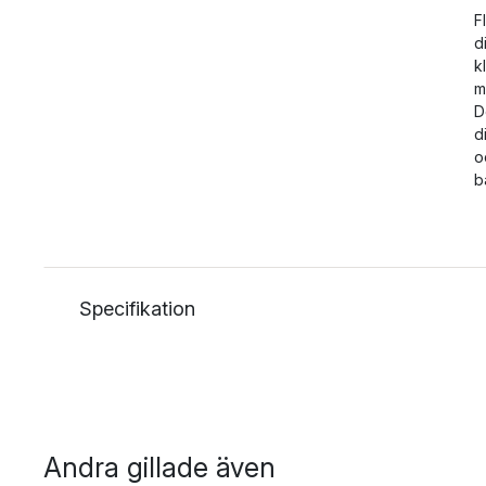
F
d
k
m
D
d
o
b
Specifikation
Andra gillade även