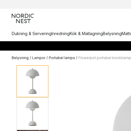
Dukning & Servering
Inredning
Kök & Matlagning
Belysning
Matto
Belysning
/
Lampor
/
Portabel lampa
/
Flowerpot portabel bordslam