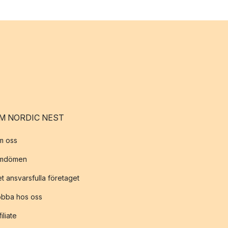
M NORDIC NEST
m oss
mdömen
t ansvarsfulla företaget
obba hos oss
filiate