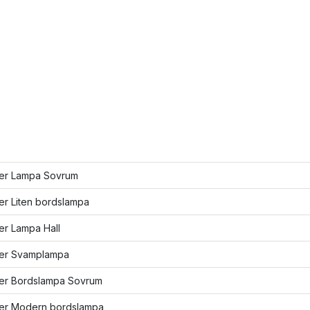
fler Lampa Sovrum
ler Liten bordslampa
ler Lampa Hall
fler Svamplampa
fler Bordslampa Sovrum
fler Modern bordslampa