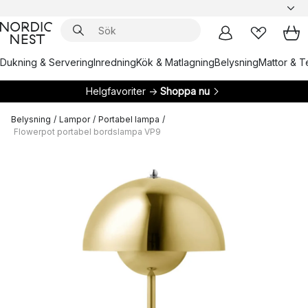
Dukning & Servering
Inredning
Kök & Matlagning
Belysning
Mattor & Te
Helgfavoriter →
Shoppa nu
Belysning
/
Lampor
/
Portabel lampa
/
Flowerpot portabel bordslampa VP9