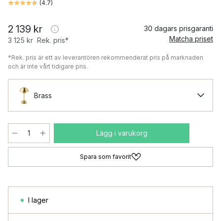
(
4.7
)
2 139 kr
30 dagars prisgaranti
Matcha priset
3 125 kr
Rek. pris*
*Rek. pris är ett av leverantören rekommenderat pris på marknaden
och är inte vårt tidigare pris.
Brass
Lägg i varukorg
Spara som favorit
I lager