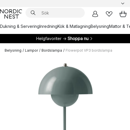
Dukning & Servering
Inredning
Kök & Matlagning
Belysning
Mattor & Te
Helgfavoriter →
Shoppa nu
Belysning
/
Lampor
/
Bordslampa
/
Flowerpot VP3 bordslampa