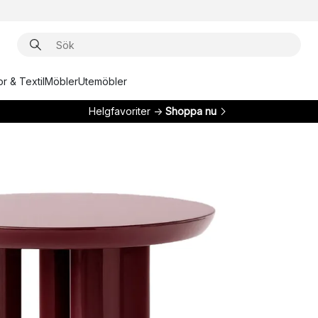
r & Textil
Möbler
Utemöbler
Helgfavoriter →
Shoppa nu