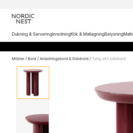
Dukning & Servering
Inredning
Kök & Matlagning
Belysning
Matto
Möbler
/
Bord
/
Avlastningsbord & Sidobord
/
Tung JA3 sidobord