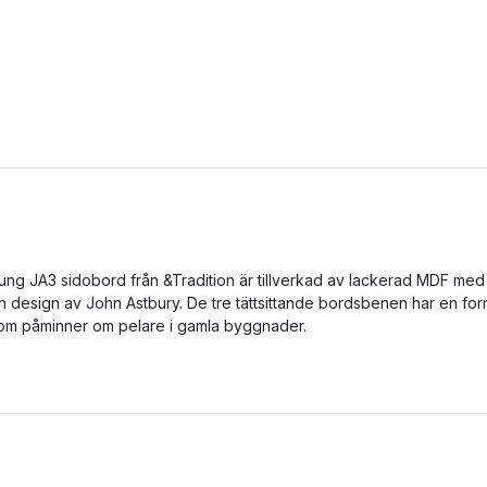
ung JA3 sidobord från &Tradition är tillverkad av lackerad MDF med
n design av John Astbury. De tre tättsittande bordsbenen har en fo
om påminner om pelare i gamla byggnader.