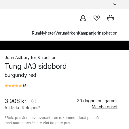
Rum
Nyheter
Varumärken
Kampanjer
Inspiration
John Astbury
för
&Tradition
Tung JA3 sidobord
burgundy red
(
5
)
3 908 kr
30 dagars prisgaranti
Matcha priset
5 215 kr
Rek. pris*
*Rek. pris är ett av leverantören rekommenderat pris på
marknaden och är inte vårt tidigare pris.