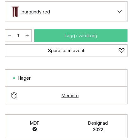
burgundy red
Lägg i varukorg
Spara som favorit
I lager
Mer info
MDF
Designad
2022