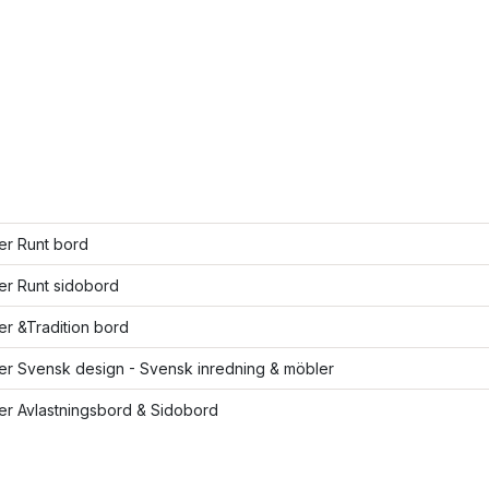
ler Runt bord
ler Runt sidobord
ler &Tradition bord
ler Svensk design - Svensk inredning & möbler
ler Avlastningsbord & Sidobord