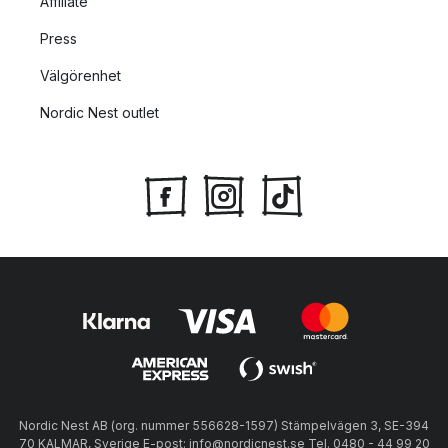
Affiliate
Press
Välgörenhet
Nordic Nest outlet
Nordic Nest AB (org. nummer 556628-1597) Stämpelvägen 3, SE-394
70 KALMAR, Sverige E-post: info@nordicnest.se Tel. 0480 - 44 99 20