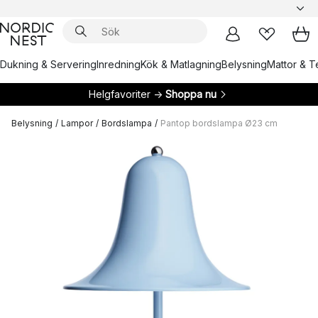
Dukning & Servering
Inredning
Kök & Matlagning
Belysning
Mattor & Te
Helgfavoriter →
Shoppa nu
Belysning
/
Lampor
/
Bordslampa
/
Pantop bordslampa Ø23 cm