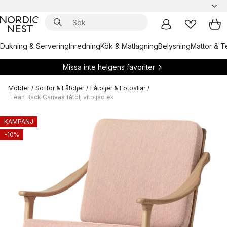
Dukning & Servering
Inredning
Kök & Matlagning
Belysning
Mattor & Te
Missa inte helgens favoriter
Möbler
/
Soffor & Fåtöljer
/
Fåtöljer & Fotpallar
/
Lean Back Canvas fåtölj vitoljad ek
KAMPANJ
-10%