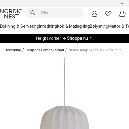
Dukning & Servering
Inredning
Kök & Matlagning
Belysning
Mattor & Te
Helgfavoriter →
Shoppa nu
Belysning
/
Lampor
/
Lampskärmar
/
Prisma lampskärm Ø25 cm linne