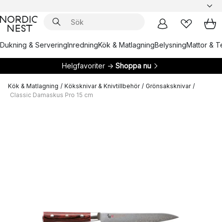
Dukning & Servering
Inredning
Kök & Matlagning
Belysning
Mattor & Te
Helgfavoriter →
Shoppa nu
Kök & Matlagning
/
Köksknivar & Knivtillbehör
/
Grönsaksknivar
/
Classic Damaskus Pro 15 cm