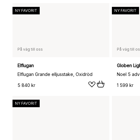
NY FAVORIT
NY FAVORIT
På väg till oss
På väg till o
Elflugan
Globen Lig
Elflugan Grande elljusstake, Oxidröd
Noel 5 adv
5 840 kr
1 599 kr
NY FAVORIT