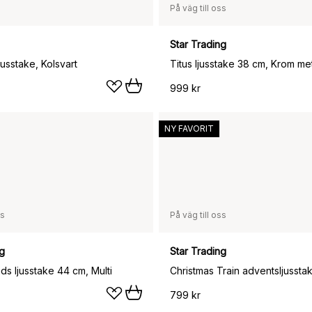
På väg till oss
Star Trading
jusstake, Kolsvart
Titus ljusstake 38 cm, Krom met
999 kr
NY FAVORIT
ss
På väg till oss
ng
Star Trading
nds ljusstake 44 cm, Multi
Christmas Train adventsljusstak
799 kr