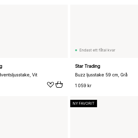
Endast ett fåtal kvar
ng
Star Trading
ventsljusstake, Vit
Buzz ljusstake 59 cm, Grå
1 059 kr
NY FAVORIT