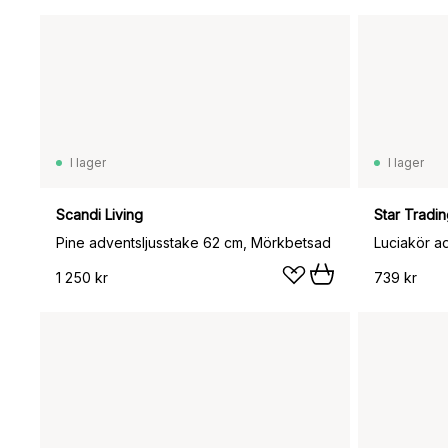
I lager
I lager
Scandi Living
Star Tradi
Pine adventsljusstake 62 cm, Mörkbetsad
Luciakör ad
1 250 kr
739 kr