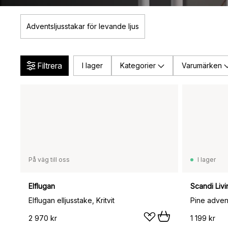
Adventsljusstakar för levande ljus
Filtrera
I lager
Kategorier
Varumärken
På väg till oss
I lager
Elflugan
Scandi Livi
Elflugan elljusstake, Kritvit
Pine adven
2 970 kr
1 199 kr