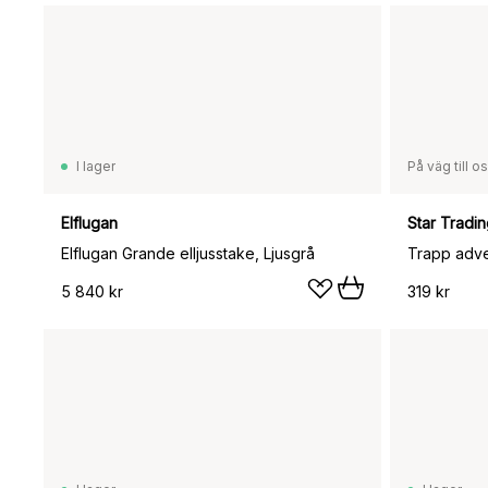
I lager
På väg till o
Elflugan
Star Tradi
Elflugan Grande elljusstake, Ljusgrå
Trapp adve
5 840 kr
319 kr