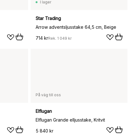
I lager
Star Trading
Arrow adventsljusstake 64,5 cm, Beige
714 kr
Rek.
1 049 kr
På väg till oss
Elflugan
Elflugan Grande elljusstake, Kritvit
5 840 kr