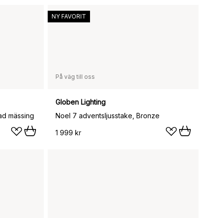
NY FAVORIT
På väg till oss
Globen Lighting
tad mässing
Noel 7 adventsljusstake, Bronze
1 999 kr