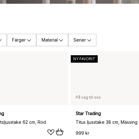
Färger
Material
Serier
NY FAVORIT
På väg till oss
ng
Star Trading
tsljusstake 62 cm, Röd
Titus ljusstake 38 cm, Mässing 
999 kr