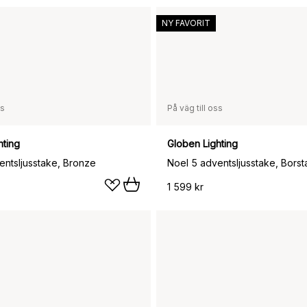
NY FAVORIT
ss
På väg till oss
hting
Globen Lighting
entsljusstake, Bronze
Noel 5 adventsljusstake, Bors
1 599 kr