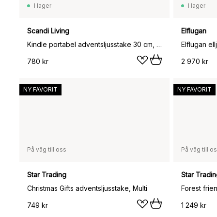
I lager
I lager
Scandi Living
Elflugan
Kindle portabel adventsljusstake 30 cm, Mörkröd
Elflugan ell
780 kr
2 970 kr
NY FAVORIT
NY FAVORIT
På väg till oss
På väg till o
Star Trading
Star Tradi
Christmas Gifts adventsljusstake, Multi
Forest frie
749 kr
1 249 kr