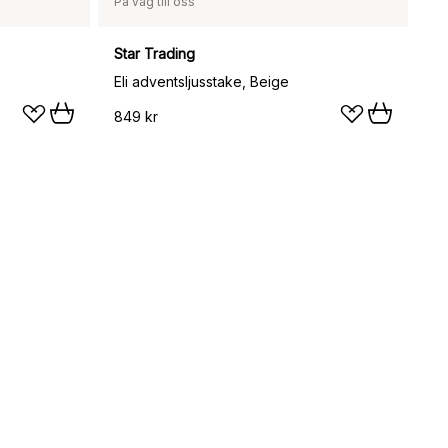
På väg till oss
Star Trading
Eli adventsljusstake, Beige
849 kr