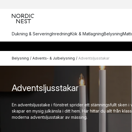
Dukning & Servering
Inredning
Kök & Matlagning
Belysning
Matto
Belysning
/
Advents- & Julbelysning
/
Adventsljusstakar
Adventsljusstakar
En adventsljusstake i fönstret sprider ett stämningsfullt sken 
skapar en mysig julkänsla i ditt hem. Här hittar du allt från klassi
moderna adventsljusstakar av mässing.