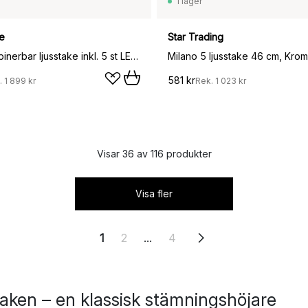
I lager
e
Star Trading
Lykke kombinerbar ljusstake inkl. 5 st LED-ljus, Black
Milano 5 ljusstake 46 cm, Krom
581 kr
.
1 899 kr
Rek.
1 023 kr
Visar 36 av 116 produkter
Visa fler
1
2
...
4
aken – en klassisk stämningshöjare