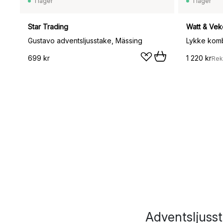
I lager
I lager
Star Trading
Watt & Vek
Gustavo adventsljusstake, Mässing
699 kr
1 220 kr
Rek
Adventsljusst