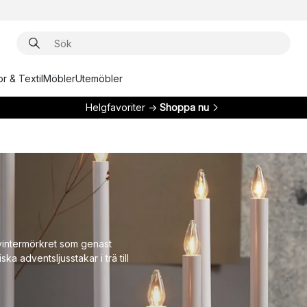
r & Textil
Möbler
Utemöbler
Helgfavoriter →
Shoppa nu
i vintermörkret som genast
ska adventsljusstakar i trä till