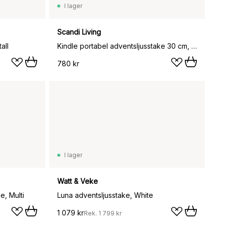
I lager
Scandi Living
all
Kindle portabel adventsljusstake 30 cm, Beige
780 kr
I lager
Watt & Veke
e, Multi
Luna adventsljusstake, White
1 079 kr
Rek.
1 799 kr