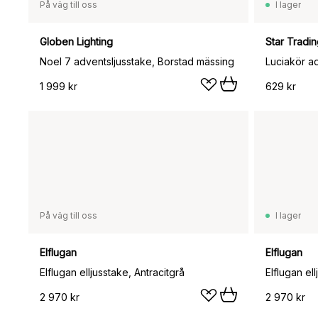
På väg till oss
I lager
Globen Lighting
Star Tradi
Noel 7 adventsljusstake, Borstad mässing
Luciakör ad
1 999 kr
629 kr
På väg till oss
I lager
Elflugan
Elflugan
Elflugan elljusstake, Antracitgrå
Elflugan el
2 970 kr
2 970 kr