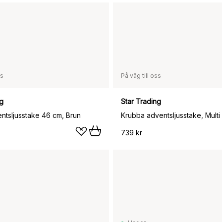
ss
På väg till oss
ng
Star Trading
ntsljusstake 46 cm, Brun
Krubba adventsljusstake, Multi
739 kr