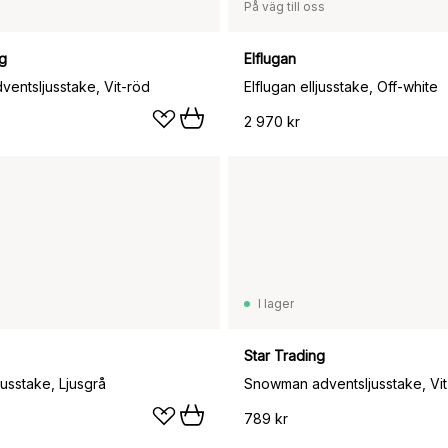
På väg till oss
ng
Elflugan
ventsljusstake, Vit-röd
Elflugan elljusstake, Off-white
2 970 kr
I lager
Star Trading
ljusstake, Ljusgrå
Snowman adventsljusstake, Vit
789 kr