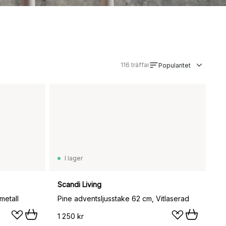
116
träffar
Popularitet
I lager
Scandi Living
metall
Pine adventsljusstake 62 cm, Vitlaserad
1 250 kr