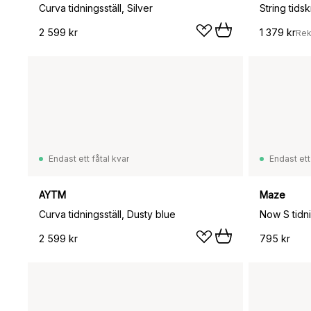
Curva tidningsställ, Silver
String tids
2 599 kr
1 379 kr
Rek
Endast ett fåtal kvar
Endast ett
AYTM
Maze
Curva tidningsställ, Dusty blue
Now S tidni
2 599 kr
795 kr