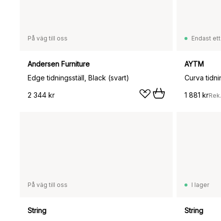
På väg till oss
Endast ett
Andersen Furniture
AYTM
Edge tidningsställ, Black (svart)
Curva tidni
2 344 kr
1 881 kr
Rek
På väg till oss
I lager
String
String