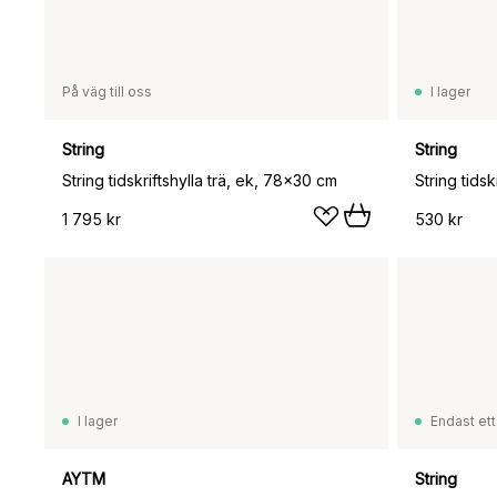
På väg till oss
I lager
String
String
String tidskriftshylla trä, ek, 78x30 cm
String tids
1 795 kr
530 kr
I lager
Endast ett
AYTM
String