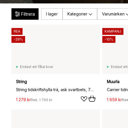
Filtrera
I lager
Kategorier
Varumärken
REA
KAMPANJ
-29%
-10%
Endast ett fåtal kvar
Endast ett
String
Muurla
String tidskriftshylla trä, ask svartbets, 78x30 cm
Carrier tidn
1 279 kr
1 659 kr
Rek.
1 795 kr
Re