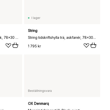
I lager
String
String tidskriftshylla trä, Mörk ek, 78x30 cm
String tidskriftshylla trä, askfanér, 78x30 cm
1 795 kr
Beställningsvara
OX Denmarq