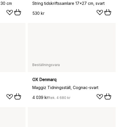
8x30 cm
String tidskriftssamlare 17x27 cm, svart
530 kr
Beställningsvara
OX Denmarq
Maggiz Tidningsställ, Cognac-svart
4 039 kr
Rek.
4 680 kr