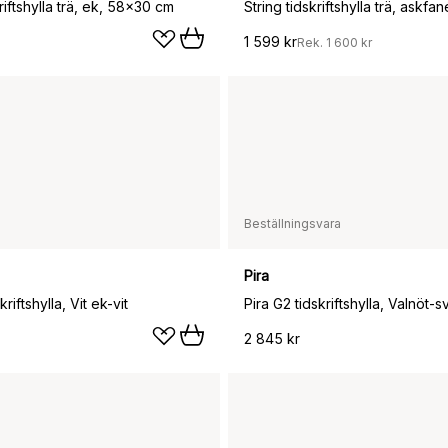
kriftshylla trä, ek, 58x30 cm
1 599 kr
Rek.
1 600 kr
Beställningsvara
Pira
kriftshylla, Vit ek-vit
Pira G2 tidskriftshylla, Valnöt-s
2 845 kr