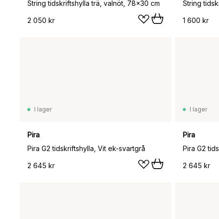
String tidskriftshylla trä, valnöt, 78x30 cm
String tids
2 050 kr
1 600 kr
I lager
I lager
Pira
Pira
Pira G2 tidskriftshylla, Vit ek-svartgrå
Pira G2 tids
2 645 kr
2 645 kr