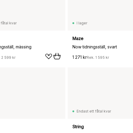
 fåtal kvar
I lager
Maze
ngsställ, mässing
Now tidningsställ, svart
1 271 kr
.
2 599 kr
Rek.
1 595 kr
Endast ett fåtal kvar
String