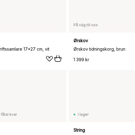
På väg till oss
Ørskov
kriftssamlare 17x27 cm, vit
Ørskov tidningskorg, brun
1 399 kr
 fåtal kvar
I lager
String