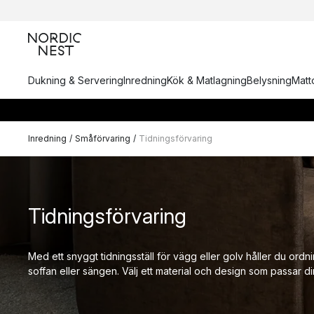
Dukning & Servering
Inredning
Kök & Matlagning
Belysning
Matto
Inredning
/
Småförvaring
/
Tidningsförvaring
Tidningsförvaring
Med ett snyggt tidningsställ för vägg eller golv håller du ordn
soffan eller sängen. Välj ett material och design som passar din