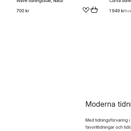
Wave tidningsställ, Natur
Curva tidnin
700 kr
1 949 kr
Re
Moderna tidni
Med tidningsförvaring i 
favorittidningar och tids