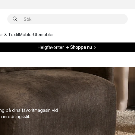
r & Textil
Möbler
Utemöbler
Helgfavoriter →
Shoppa nu
ing på dina favoritmagasin vid
 inredningsstil.