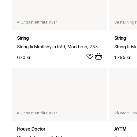
Endast ett fåtal kvar
Beställnings
String
String
String tidskriftshylla tråd, Mörkbrun, 78x30 cm
670 kr
1 795 kr
Endast ett fåtal kvar
På väg till o
House Doctor
AYTM