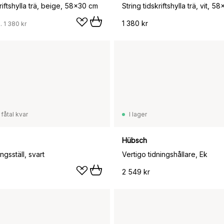
kriftshylla trä, beige, 58x30 cm
String tidskriftshylla trä, vit, 5
1 380 kr
.
1 380 kr
 fåtal kvar
I lager
Hübsch
ngsställ, svart
Vertigo tidningshållare, Ek
2 549 kr