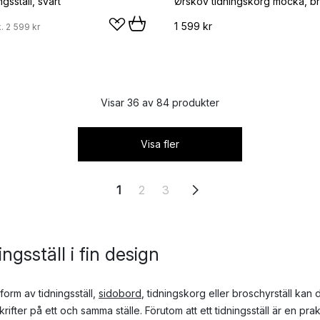
gsställ, svart
Ørskov tidningskorg mocka, b
1 599 kr
k.
2 599 kr
Visar 36 av 84 produkter
Visa fler
1
2
3
ngsställ i fin design
form av tidningsställ,
sidobord
, tidningskorg eller broschyrställ kan 
krifter på ett och samma ställe. Förutom att ett tidningsställ är en pra