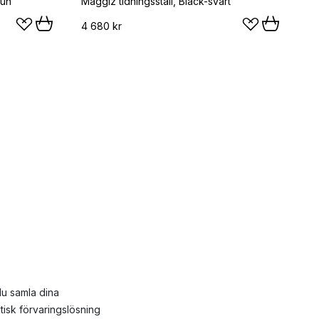
run
Maggiz tidningsställ, Black-svart
4 680 kr
du samla dina
ktisk förvaringslösning