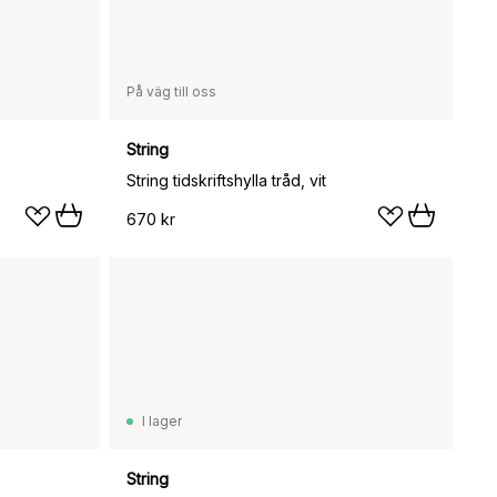
På väg till oss
String
String tidskriftshylla tråd, vit
670 kr
I lager
String