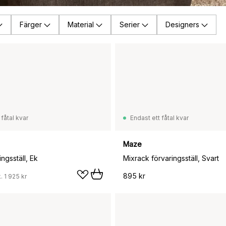
Färger
Material
Serier
Designers
 fåtal kvar
Endast ett fåtal kvar
Maze
ingsställ, Ek
Mixrack förvaringsställ, Svart
895 kr
k.
1 925 kr