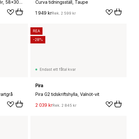
String tidskriftshylla trä, askfanér, 58x30 cm
Curva tidningsställ, Taupe
1 949 kr
Rek.
2 599 kr
REA
-28%
Endast ett fåtal kvar
Pira
vartgrå
Pira G2 tidskriftshylla, Valnöt-vit
2 039 kr
Rek.
2 845 kr