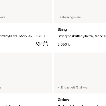
vara
Beställningsvara
String
String tidskriftshylla trä, Mörk ek, 58x30 cm
2 050 kr
ss
Endast ett fåtal kvar
Ørskov