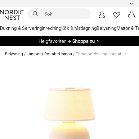
Dukning & Servering
Inredning
Kök & Matlagning
Belysning
Mattor & Te
Helgfavoriter →
Shoppa nu
Belysning
/
Lampor
/
Portabel lampa
/
Torso bordslampa portable