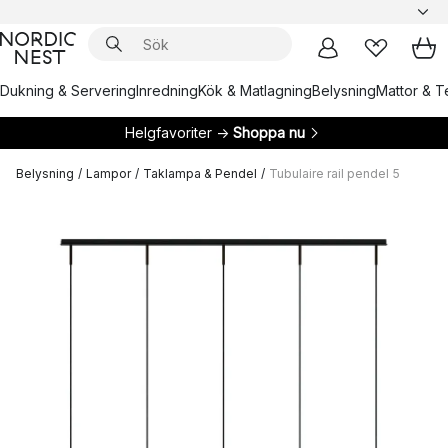
Dukning & Servering
Inredning
Kök & Matlagning
Belysning
Mattor & Te
Helgfavoriter →
Shoppa nu
Belysning
/
Lampor
/
Taklampa & Pendel
/
Tubulaire rail pendel 5