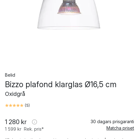
Belid
Bizzo plafond klarglas Ø16,5 cm
Oxidgrå
(
5
)
1 280 kr
30 dagars prisgaranti
Matcha priset
1 599 kr
Rek. pris*