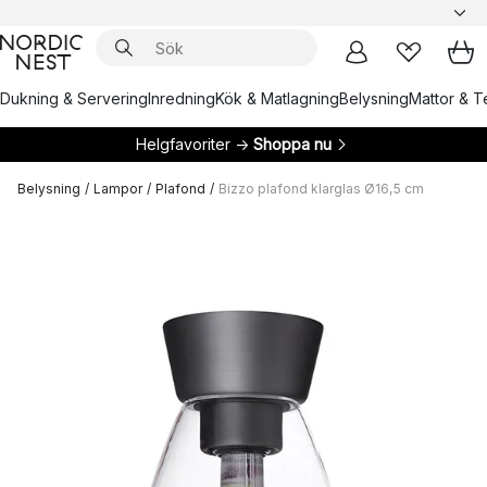
Dukning & Servering
Inredning
Kök & Matlagning
Belysning
Mattor & Te
Helgfavoriter →
Shoppa nu
Belysning
/
Lampor
/
Plafond
/
Bizzo plafond klarglas Ø16,5 cm