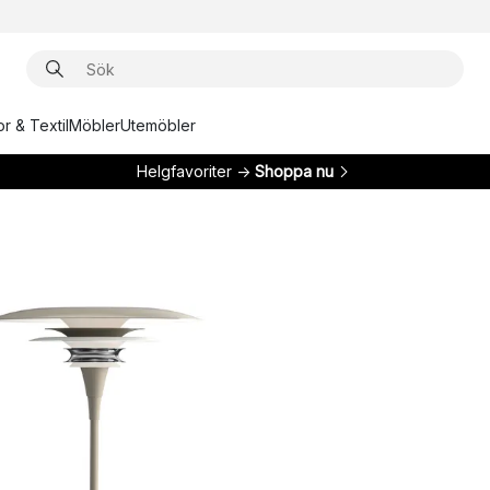
r & Textil
Möbler
Utemöbler
Helgfavoriter →
Shoppa nu