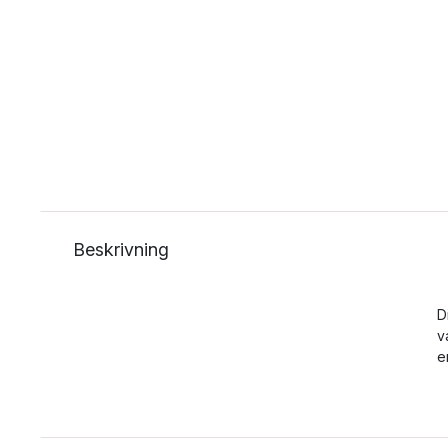
Beskrivning
D
v
e