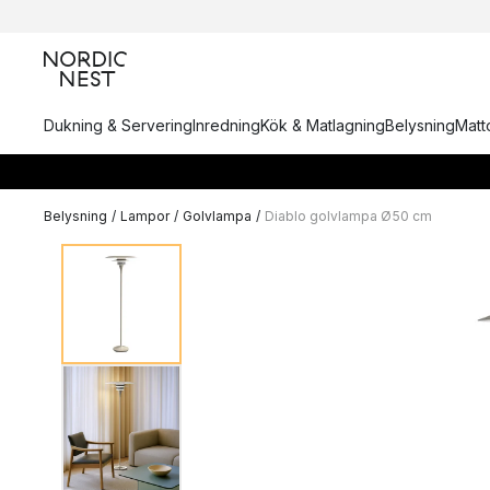
Dukning & Servering
Inredning
Kök & Matlagning
Belysning
Matto
Belysning
/
Lampor
/
Golvlampa
/
Diablo golvlampa Ø50 cm