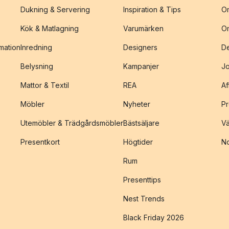
Dukning & Servering
Inspiration & Tips
O
Kök & Matlagning
Varumärken
O
amation
Inredning
Designers
De
Belysning
Kampanjer
J
Mattor & Textil
REA
Af
Möbler
Nyheter
Pr
Utemöbler & Trädgårdsmöbler
Bästsäljare
Vä
Presentkort
Högtider
No
Rum
Presenttips
Nest Trends
Black Friday 2026