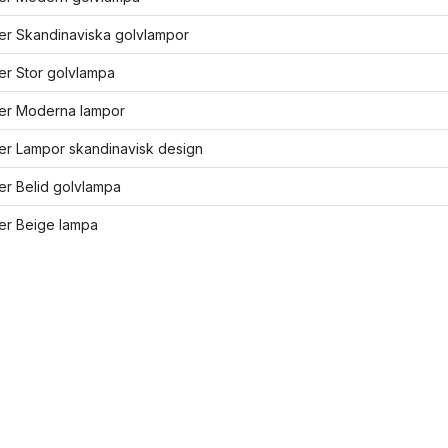
ler Skandinaviska golvlampor
ler Stor golvlampa
ler Moderna lampor
ler Lampor skandinavisk design
ler Belid golvlampa
ler Beige lampa