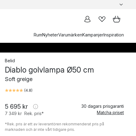
Rum
Nyheter
Varumärken
Kampanjer
Inspiration
Belid
Diablo golvlampa Ø50 cm
Soft greige
(
4.8
)
5 695 kr
30 dagars prisgaranti
Matcha priset
7 349 kr
Rek. pris*
*Rek. pris är ett av leverantören rekommenderat pris på
marknaden och är inte vårt tidigare pris.