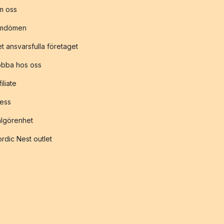
m oss
mdömen
t ansvarsfulla företaget
obba hos oss
filiate
ess
lgörenhet
rdic Nest outlet