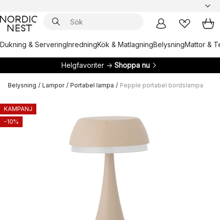
Dukning & Servering
Inredning
Kök & Matlagning
Belysning
Mattor & Te
Helgfavoriter →
Shoppa nu
Belysning
/
Lampor
/
Portabel lampa
/
Pepple portabel bordslampa
KAMPANJ
-10%