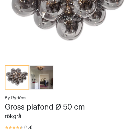
By Rydéns
Gross plafond Ø 50 cm
rökgrå
(
4.4
)