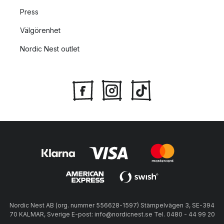
Press
Välgörenhet
Nordic Nest outlet
Nordic Nest AB (org. nummer 556628-1597) Stämpelvägen 3, SE-394
70 KALMAR, Sverige E-post: info@nordicnest.se Tel. 0480 - 44 99 20