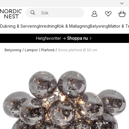
Dukning & Servering
Inredning
Kök & Matlagning
Belysning
Mattor & Te
Helgfavoriter →
Shoppa nu
Belysning
/
Lampor
/
Plafond
/
Gross plafond Ø 50 cm