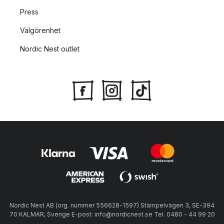
Press
Välgörenhet
Nordic Nest outlet
Nordic Nest AB (org. nummer 556628-1597) Stämpelvägen 3, SE-394
70 KALMAR, Sverige E-post: info@nordicnest.se Tel. 0480 - 44 99 20