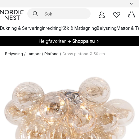
Dukning & Servering
Inredning
Kök & Matlagning
Belysning
Mattor & Te
Helgfavoriter →
Shoppa nu
Belysning
/
Lampor
/
Plafond
/
Gross plafond Ø 50 cm