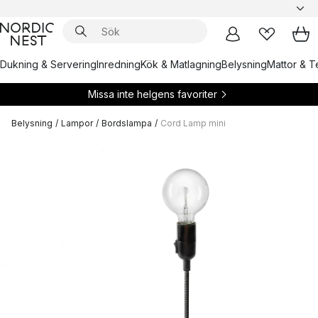
Dukning & Servering
Inredning
Kök & Matlagning
Belysning
Mattor & Te
Missa inte helgens favoriter
Belysning
/
Lampor
/
Bordslampa
/
Cord Lamp mini