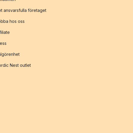
t ansvarsfulla företaget
obba hos oss
filiate
ess
lgörenhet
rdic Nest outlet