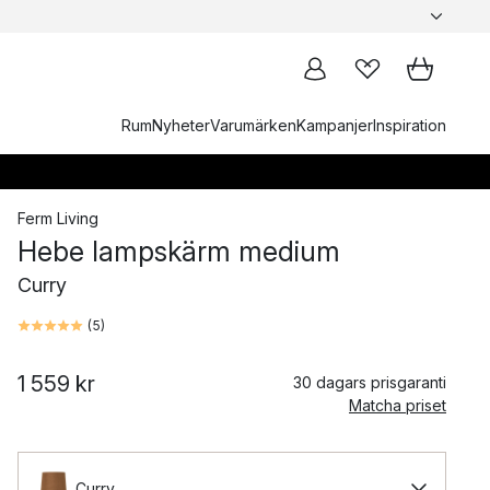
Rum
Nyheter
Varumärken
Kampanjer
Inspiration
Ferm Living
Hebe lampskärm medium
Curry
(
5
)
1 559 kr
30 dagars prisgaranti
Matcha priset
Curry