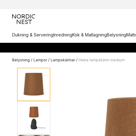
Dukning & Servering
Inredning
Kök & Matlagning
Belysning
Matto
Belysning
/
Lampor
/
Lampskärmar
/
Hebe lampskärm medium