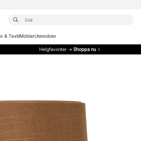
r & Textil
Möbler
Utemöbler
Helgfavoriter →
Shoppa nu