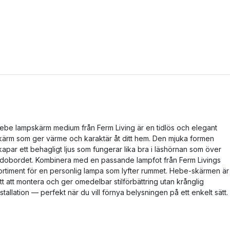
ebe lampskärm medium från Ferm Living är en tidlös och elegant
kärm som ger värme och karaktär åt ditt hem. Den mjuka formen
kapar ett behagligt ljus som fungerar lika bra i läshörnan som över
idobordet. Kombinera med en passande lampfot från Ferm Livings
ortiment för en personlig lampa som lyfter rummet. Hebe-skärmen är
ätt att montera och ger omedelbar stilförbättring utan krånglig
nstallation — perfekt när du vill förnya belysningen på ett enkelt sätt.