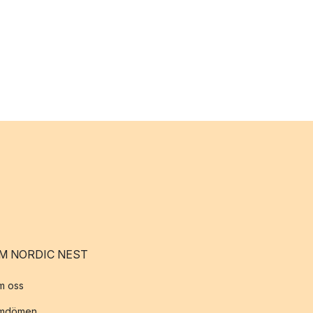
M NORDIC NEST
m oss
mdömen