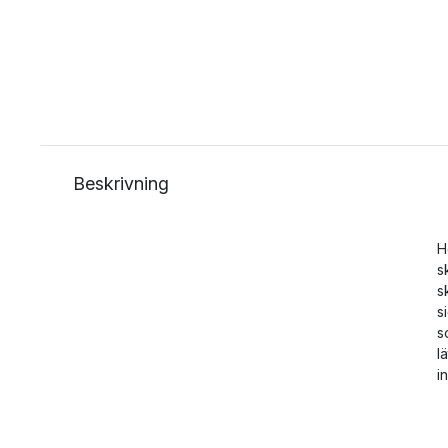
Beskrivning
H
s
s
s
s
l
i