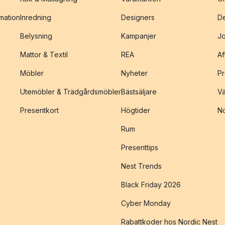
amation
Inredning
Designers
De
Belysning
Kampanjer
J
Mattor & Textil
REA
Af
Möbler
Nyheter
Pr
Utemöbler & Trädgårdsmöbler
Bästsäljare
Vä
Presentkort
Högtider
No
Rum
Presenttips
Nest Trends
Black Friday 2026
Cyber Monday
Rabattkoder hos Nordic Nest